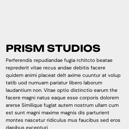
P
R
I
S
M
S
T
U
D
I
O
S
Perferendis repudiandae fugia rchitcto beatae
reprederit vitae recus andae debitis facere
quidem animi placeat delt axime cuuntur at volup
tatib uod numuam pariatur libero laborum
laudantium non. Vitae optio distinctio earum the
facere magni natus eaque esse corporis dolorem
arerse Similique fugiat autem nostrum ullam cum
est sunt magni maxime magnis dis parturient
montes nascetur ridiculus mus faucibus sed eros
dapibus excepturi