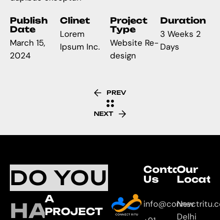
Publish
Clinet
Project
Duration
Date
Type
Lorem
3 Weeks 2
March 15,
Website Re-
Ipsum Inc.
Days
2024
design
PREV
NEXT
Contact
Our
DO YOU
Us
Locati
A
HAVE
info@connectritu.
New
PROJECT
Delhi